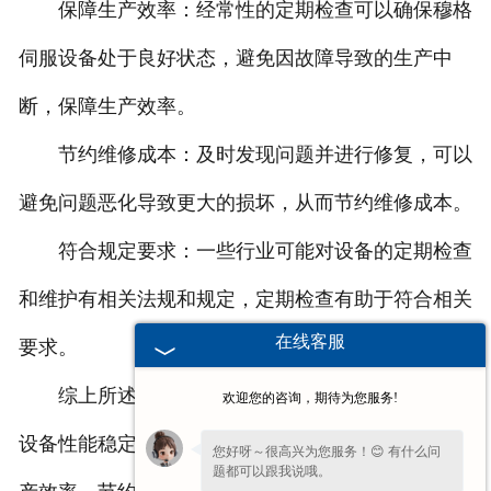
保障生产效率：经常性的定期检查可以确保穆格
伺服设备处于良好状态，避免因故障导致的生产中
断，保障生产效率。
节约维修成本：及时发现问题并进行修复，可以
避免问题恶化导致更大的损坏，从而节约维修成本。
符合规定要求：一些行业可能对设备的定期检查
和维护有相关法规和规定，定期检查有助于符合相关
在线客服
要求。
综上所述，穆格伺服维修后的定期检查对于确保
欢迎您的咨询，期待为您服务!
设备性能稳定、延长使用寿命、降低故障率、保障生
您好呀～很高兴为您服务！😊 有什么问
题都可以跟我说哦。