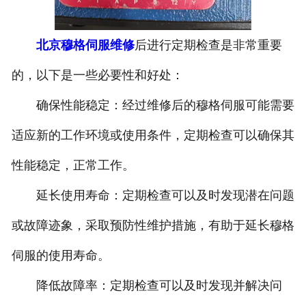
北京穆格伺服维修
后进行定期检查是非常重要
的，以下是一些必要性和好处：
确保性能稳定：经过维修后的穆格伺服可能需要
适应新的工作环境或使用条件，定期检查可以确保其
性能稳定，正常工作。
延长使用寿命：定期检查可以及时发现潜在问题
或故障迹象，采取预防性维护措施，有助于延长穆格
伺服的使用寿命。
降低故障率：定期检查可以及时发现并解决问