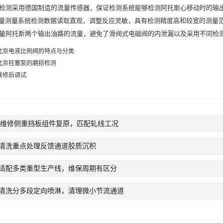
检测采用德国制造的流量传感器，保证检测系统能够检测阿托斯心移动时的输
测量系统检测数据读取直观，调整反应灵敏，具有检测精度高和较宽的测量范
量阿托斯两个输出油路的流量，避免了滑阀式电磁阀的内泄漏以及采用不同检
北京电液比例阀的特点与分类
北京柱塞泵的磨损检测
维修后调试
阀维修侧重挡板组件复原，匹配轧线工况
清洗重点处理反馈通道胶质沉积
适配多类重型生产线，维保周期有区分
服清洗分多段定向喷淋，清理微小节流通道