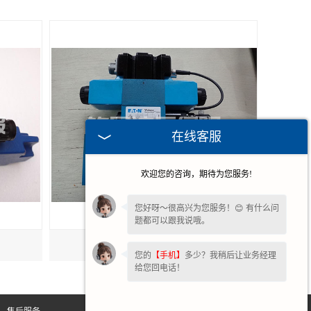
在线客服
欢迎您的咨询，期待为您服务!
您好呀～很高兴为您服务！😊 有什么问
题都可以跟我说哦。
北京vickers比例阀
您的
【手机】
多少？我稍后让业务经理
给您回电话！