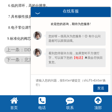
6.低的滞环，高的分辨率。
在线客服
7.具有极性接反保护功能与超压保护功能。
欢迎您的咨询，期待为您服务!
8.电子零位调节来补偿负载飘移。
您好呀～很高兴为您服务！😊 有什么问
9.标准化的阀芯位置的监测。
题都可以跟我说哦。
上一条：DDV北京伺服阀的工作原理
看到您停留许久啦，如果暂时不方便打
字，可以留下您的
【电话】
🔔我会尽快回
下一条：北京MOOG072北京伺服阀参数检测调试
复您。
发送
首页
电话
联系
顶部