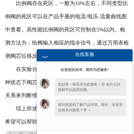
比例阀存在死区，一般为10%左右，不同类型比
例阀的死区可以在产品手册的电流/电压-流量曲线图
中查看。高性能比例阀的死区可控制在5%以内。检
测方法为：给阀输入相应的指令信号，通过万用表检
在线客服
测阀芯位移反馈信号，观察是否相对应。
在实验台上，给阀输入不同的指令信号，检测各
欢迎您的咨询，期待为您服务!
种状态下阀芯位移反馈信号，并通过它们之间的对应
您好呀～很高兴为您服务！😊 有什么问
题都可以跟我说哦。
关系来判断维修后的阀性能是否正常。
请问您是想了解产品详情、报价，还是售
综上所述是比例阀维修厂家和大家分享的知识，
后相关问题呢？💬 ～
希望可以帮助到您。