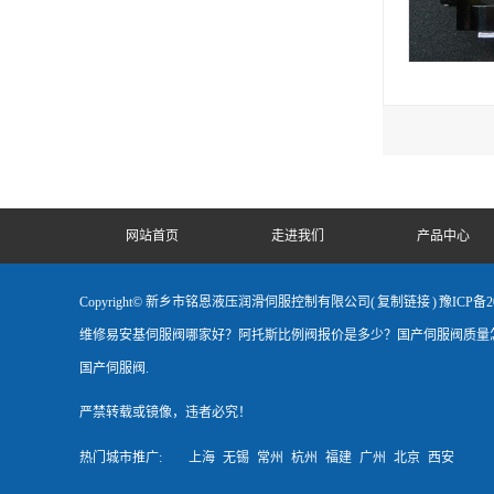
网站首页
走进我们
产品中心
Copyright© 新乡市铭恩液压润滑伺服控制有限公司(
复制链接
)
豫ICP备20
维修易安基伺服阀哪家好？阿托斯比例阀报价是多少？国产伺服阀质量怎
国产伺服阀.
严禁转载或镜像，违者必究！
热门城市推广:
上海
无锡
常州
杭州
福建
广州
北京
西安