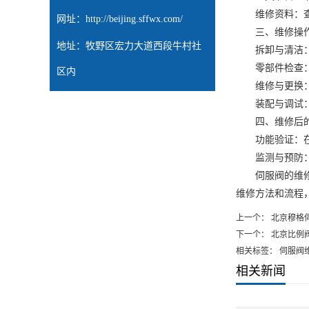
维修资料：查阅
网址：
http://beijing.sffwx.com/
三、维修操作
地址：牧野区宏力大道西段牛村社
拆卸与清洁：按
零部件检查：仔
区内
维修与更换：根
装配与调试：在
四、维修后的
功能验证：在维
监测与预防：定
伺服阀的维修需
维修方法和流程
上一个：
北京穆格
下一个：
北京比例
相关标签： 伺服阀维
相关新闻