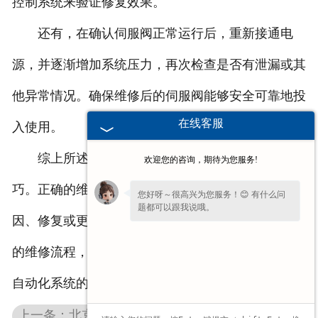
控制系统来验证修复效果。
还有，在确认伺服阀正常运行后，重新接通电
源，并逐渐增加系统压力，再次检查是否有泄漏或其
他异常情况。确保维修后的伺服阀能够安全可靠地投
在线客服
入使用。
综上所述，伺服阀的维修需要谨慎、耐心和技
欢迎您的咨询，期待为您服务!
巧。正确的维修方法包括断电排压、仔细检查故障原
您好呀～很高兴为您服务！😊 有什么问
题都可以跟我说哦。
因、修复或更换零部件，并进行功能测试。通过科学
如果您现在不方便电话，您留个
【微信】
的维修流程，可以恢复伺服阀的正常工作，确保工业
吧，咱们微信上聊！
自动化系统的稳定运行。
上一条：北京穆格伺服维修厂家分享电机欠压的原因