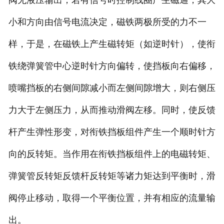
阀无液压输出；若有信号时控制线圈产生磁通，其大
小和方向由信号电流决定，磁铁两极所受的力不一
样，于是，在磁铁上产生磁转矩（如逆时针），使衔
铁绕弹簧管中心逆时针方向偏转，使挡板向右偏移，
喷嘴挡板的右侧间隙减小而左侧间隙增大，则右侧压
力大于左侧压力，从而推动滑阀左移。同时，使反馈
杆产生弹性形变，对衔铁挡板组件产生一个顺时针方
向的反转矩。当作用在衔铁挡板组件上的电磁转矩、
弹簧管反转矩反馈杆反转矩等诸力矩达到平衡时，滑
阀停止移动，取得一个平衡位置，并有相应的流量输
出。