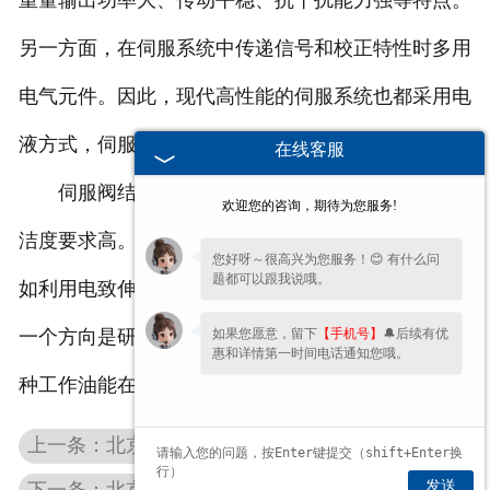
重量输出功率大、传动平稳、抗干扰能力强等特点。
另一方面，在伺服系统中传递信号和校正特性时多用
电气元件。因此，现代高性能的伺服系统也都采用电
液方式，伺服阀就是这种系统的必需元件。
在线客服
伺服阀结构比较复杂，造价高，对油的质量和清
欢迎您的咨询，期待为您服务!
洁度要求高。新型的伺服阀正试图克服这些缺点，例
您好呀～很高兴为您服务！😊 有什么问
题都可以跟我说哦。
如利用电致伸缩元件的伺服阀，使结构大为简化。另
如果您愿意，留下
【手机号】
🔔后续有优
一个方向是研制特殊的工作油（如电气粘性油）。这
惠和详情第一时间电话通知您哦。
种工作油能在电磁的作用下改变粘性系数。
上一条：北京atos比例阀
发送
下一条：北京atos比例阀调零