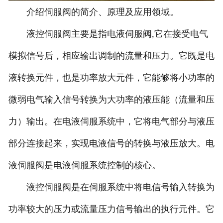
介绍伺服阀的简介、原理及应用领域。
-
北京力士乐伺服阀
液控伺服阀主要是指电液伺服阀,它在接受电气
-
北京北美伺服阀
模拟信号后，相应输出调制的流量和压力。它既是电
-
北京派克伺服阀
液转换元件，也是功率放大元件，它能够将小功率的
-
北京EMG伺服阀
微弱电气输入信号转换为大功率的液压能（流量和压
-
北京威格士伺服阀
力）输出。在电液伺服系统中，它将电气部分与液压
部分连接起来，实现电液信号的转换与液压放大。电
-
北京schneider伺服阀
液伺服阀是电液伺服系统控制的核心。
-
北京MTS伺服阀
液控伺服阀是在伺服系统中将电信号输入转换为
-
北京迪普马伺服阀
功率较大的压力或流量压力信号输出的执行元件。它
北京伺服阀维修