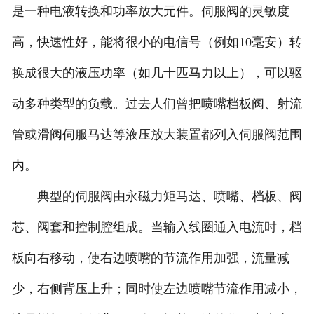
是一种电液转换和功率放大元件。伺服阀的灵敏度
北京比例阀维修
高，快速性好，能将很小的电信号（例如10毫安）转
北京穆格伺服维修
换成很大的液压功率（如几十匹马力以上），可以驱
动多种类型的负载。过去人们曾把喷嘴档板阀、射流
北京柱塞泵维修
管或滑阀伺服马达等液压放大装置都列入伺服阀范围
北京国产品牌伺服阀维修
内。
典型的伺服阀由永磁力矩马达、喷嘴、档板、阀
芯、阀套和控制腔组成。当输入线圈通入电流时，档
板向右移动，使右边喷嘴的节流作用加强，流量减
少，右侧背压上升；同时使左边喷嘴节流作用减小，