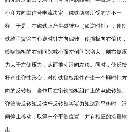
阀无液压输出；若有信号时控制线圈产生磁通，其大
小和方向由信号电流决定，磁铁两极所受的力不一
样，于是，在磁铁上产生磁转矩（如逆时针），使衔
铁绕弹簧管中心逆时针方向偏转，使挡板向右偏移，
喷嘴挡板的右侧间隙减小而左侧间隙增大，则右侧压
力大于左侧压力，从而推动滑阀左移。同时，使反馈
杆产生弹性形变，对衔铁挡板组件产生一个顺时针方
向的反转矩。当作用在衔铁挡板组件上的电磁转矩、
弹簧管反转矩反馈杆反转矩等诸力矩达到平衡时，滑
阀停止移动，取得一个平衡位置，并有相应的流量输
出。