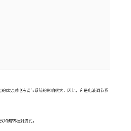
式和偏转板射流式。
马达，由磁铁，导磁体，衔铁，控制线圈和弹簧管组成。液
通过反馈杆与衔铁挡板组件相连。
下导磁体的中间位置，磁铁在四个气隙中产生的极化磁通是
，滑阀处于中间位置，阀无液压输出；若有信号时控制线圈产
磁转矩（如逆时针），使衔铁绕弹簧管中心逆时针方向偏转，
从而推动滑阀左移。同时，使反馈杆产生弹性形变，对衔铁挡
矩反馈杆反转矩等诸力矩达到平衡时，滑阀停止移动，取得一