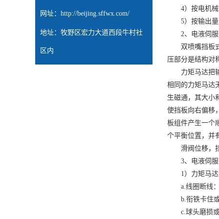
a.线圈断线：
b.衔铁卡住或
c.球头磨损或
d.紧固件松动
e.弹簧管疲劳
f.反馈杆弯曲
2）喷嘴挡板
a.喷嘴或节流
b.滤芯堵塞：
3)滑阀放大
a.刃边磨损：
b.径向滤芯磨
c.滑阀卡滞：
4）其他部分
密封件老化：寿
4、电液调节系
1）油动机拒