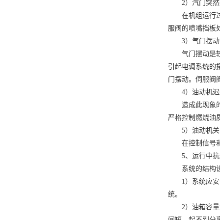
1）系统应安全
统。
2）油箱容量大
间短，起不到分
结束语：
建议今后应定期
其次应对液压油
上一个：
北京atos
下一个：
北京moog
相关标签： MOOG
来源：
http://beijin
发布时间：2022-02-
相关新闻
北京MOOG伺
电液控制核心元