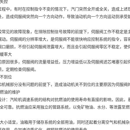
可靠。抗燃油应采用独立的管路系统，以免矿物油、水分、等泄露至燃
小适宜，油箱用于储存系统的全部用油，同时还起着分离空气和机械杂
离作用，会加速油质劣化，缩短抗燃油的使用寿命。
对伺服阀进行更换并送到权威机构进行必要的检测和校验，以防止因伺
进行定期检测，定期滤油，以保证机组安全稳定运行。
比例阀
 79伺服阀维修
伺服阀,MOOG 79伺服阀清洗
g.sffwx.com/product803056.html
24
服阀维修匹配原厂配套替换件，维持配合间隙标准
件，北京MOOG伺服阀适配多类工业液压场景