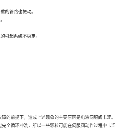
障的前提下，造成上述现象的主要原因是电液伺服阀卡涩。
能完全循环冲洗，所以一些颗粒可能在伺服阀动作过程中卡涩
象的主要原因是电液伺服阀堵塞。主要是油中的脏物堵塞伺
能力范围的未知，使汽门失去控制。
要原因。伺服阀的内漏大，分辨率大和零区不稳定，均可能
易引起系统的超调，导致系统在一定范围内不停调整，造成气
伺服阀长期处于调整状态，严重时会引起气门摆动。
服阀分辨率过大等，都可能增大油动机迟缓率。解决办法是
的零偏不对。
统设计应考虑以下因素：