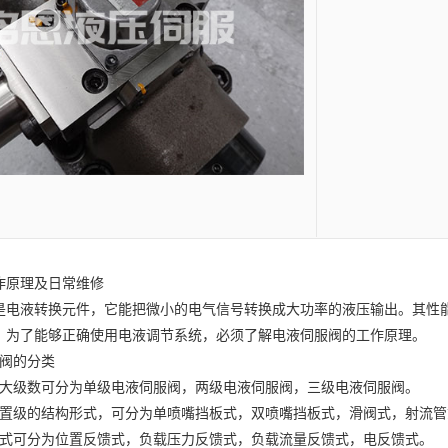
阀的分类
级数可分为单级电液伺服阀，两级电液伺服阀，三级电液伺服阀。
级的结构形式，可分为单喷嘴挡板式，双喷嘴挡板式，滑阀式，射流管
可分为位置反馈式，负载压力反馈式，负载流量反馈式，电反馈式。
换装置可分为动铁式和动圈式。
式分为流量伺服阀和压力控制伺服阀。
结构及工作原理（以双喷嘴挡板为例）
反馈二级电液伺服阀由电磁和液压两部分组成。电磁部分是永磁式力矩
称的二级液压放大器，前置级是双喷嘴挡板阀，功率级是四通滑阀。画法
的电信号（电流）转换为力矩输出。无信号时，衔铁有弹簧管支撑在上
无力矩输出。此时，挡板处于两个喷嘴的中间位置，喷嘴两侧的压力相等
和方向由信号电流决定，磁铁两极所受的力不一样，于是，在磁铁上产生
，喷嘴挡板的右侧间隙减小而左侧间隙增大，则右侧压力大于左侧压力，
顺时针方向的反转矩。当作用在衔铁挡板组件上的电磁转矩、弹簧管反转
有相应的流量输出。
位移，力矩马达输出力矩都与输出的电信号（电流）成比例变化。
阀的常见故障
部分