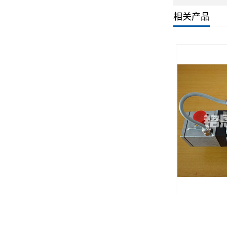
网站首页
走进我们
产品中心
Copyright© 新乡市铭恩液压润滑伺服控制有限公司(
复制链接
)
豫ICP备20
维修易安基伺服阀哪家好？阿托斯比例阀报价是多少？国产伺服阀质量怎
国产伺服阀.
严禁转载或镜像，违者必究！
热门城市推广:
上海
无锡
常州
杭州
福建
广州
北京
西安