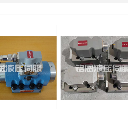
北京MOOG伺服阀
北京维修moog伺服阀
新闻动态
资质荣誉
维修现场
21032991号-2
么样？新乡市铭恩液压润滑伺服控制有限公司主要经营维修易安基伺服阀,阿托斯比例