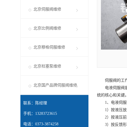
1、电液伺服
联系：陈经理
1）按液压放大
手机：13283723615
2）按液压前置
电话：0373-3874258
3）按反馈形式
4）按电机械转
网址：
http://beijing.sffwx.com/
5）按输出量形
地址：牧野区宏力大道西段牛村社
2、电液伺服阀
双喷嘴挡板式力
区内
压部分是结构对
力矩马达把输入
相同的力矩马达
生磁通，其大小
使挡板向右偏移
板组件产生一个
个平衡位置，并
滑阀位移，挡板
3、电液伺服
1）力矩马达