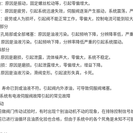
阀门传动试验时，有时出现个别油动机不动的现象，在排除控制信号故
前已进行油循环且油质化验也合格，但由于系统中的各个死角是未知不可
失控
中，有时在控制指令不变的情况下，汽门突然全开或全关，造成上述现
处，造成伺服阀突然向一个方向动作，导致油动机向一个方向运动到承受
见的故障现象，在排除控制信号故障的前提下，伺服阀工作不稳定是主
摆动。伺服阀的分辨率增大，是伺服阀不能很快响应控制系统的指令，容
阀口磨损，不但引起伺服阀泄露增大，而且会引起伺服阀零区不稳定，使
缓率大
因很多，伺服阀的流量增益低，压力增益低以及伺服阀滤芯堵塞引起伺
质，定期检查伺服阀。
不到位
械部分没有问题的前提下，造成油动机关不到位的主要原因为伺服阀
燃油的维护
：汽轮机调速系统的结构对抗燃油的使用寿命有直接的影响，因此，系