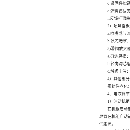
在机组启动前做
尽管在机组启动
伺服阀。
2）汽门突然
在机组运行过程
服阀的喷嘴挡板
3）气门摆动
气门摆动是较常
引起电调系统的
门摆动。伺服阀
4）油动机迟
造成此现象的原
严格控制燃烧油
5）油动机关
在控制信号和机
5、运行中抗
系统的结构设计