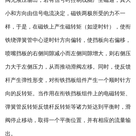
阀无液压输出；若有信号时控制线圈产生磁通，其大
小和方向由信号电流决定，磁铁两极所受的力不一
样，于是，在磁铁上产生磁转矩（如逆时针），使衔
铁绕弹簧管中心逆时针方向偏转，使挡板向右偏移，
喷嘴挡板的右侧间隙减小而左侧间隙增大，则右侧压
力大于左侧压力，从而推动滑阀左移。同时，使反馈
杆产生弹性形变，对衔铁挡板组件产生一个顺时针方
向的反转矩。当作用在衔铁挡板组件上的电磁转矩、
弹簧管反转矩反馈杆反转矩等诸力矩达到平衡时，滑
阀停止移动，取得一个平衡位置，并有相应的流量输
出。