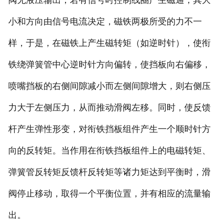
阀无液压输出；若有信号时控制线圈产生磁通，其大
小和方向由信号电流决定，磁铁两极所受的力不一
样，于是，在磁铁上产生磁转矩（如逆时针），使衔
铁绕弹簧管中心逆时针方向偏转，使挡板向右偏移，
喷嘴挡板的右侧间隙减小而左侧间隙增大，则右侧压
力大于左侧压力，从而推动滑阀左移。同时，使反馈
杆产生弹性形变，对衔铁挡板组件产生一个顺时针方
向的反转矩。当作用在衔铁挡板组件上的电磁转矩、
弹簧管反转矩反馈杆反转矩等诸力矩达到平衡时，滑
阀停止移动，取得一个平衡位置，并有相应的流量输
出。